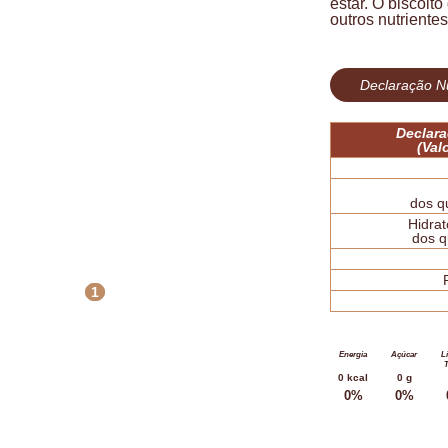
estar. O biscoit
outros nutriente
Declaração Nu
Declara
(Val
dos q
Hidra
dos q
1
Energia
Açúcar
L
T
0 kcal
0 g
0%
0%